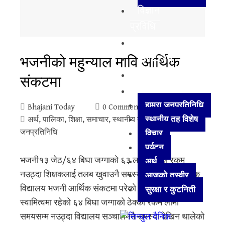
विज्ञान
प्रविधि
अन्तर्राष्ट्रिय
भजनीको महुन्याल मावि आर्थिक
मनोरञ्जन
खेलकुद
संकटमा
अन्य
हाम्रा जनप्रतिनिधि
Bhajani Today
0 Comments
स्थानीय तह विशेष
अर्थ
,
पालिका
,
शिक्षा
,
समाचार
,
स्थानीय तह विशेष
,
हाम्रा
जनप्रतिनिधि
विचार
पर्यटन
भजनी१३ जेठ/६४ बिघा जग्गाको ६३ लाख ठेक्का रकम
अर्थ
नउठ्दा शिक्षकलाई तलब खुवाउनै समस्या महुन्याल माध्यमिक
आजको तस्वीर
विद्यालय भजनी आर्थिक संकटमा परेको छ। विद्यालयको
सुरक्षा र कुटनिती
स्वामित्वमा रहेको ६४ बिघा जग्गाको ठेक्का रकम लामो
समयसम्म नउठ्दा विद्यालय सञ्चालनमै समस्या देखिन थालेको