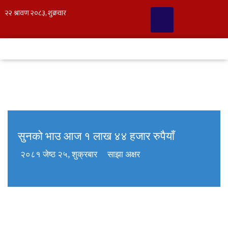
सुनको भाउ आज १ लाख ४४ हजार रुपैयाँ
२०८१ जेष्ठ २५, शुक्रबार
साझा अक्षर