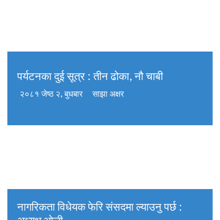
पर्यटनका दुई सूत्र : तीन ढोका, नौ चाबी
२०८१ जेष्ठ २, बुधबार
साझा अक्षर
नागरिकता विधेयक फेरि संसदमा ल्याउनु पर्छ :