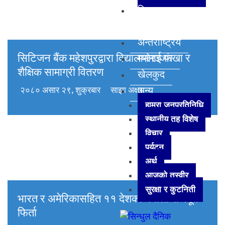
विज्ञान
प्रविधि
अन्तर्राष्ट्रिय
सिटिजन बैंक महेशपुरद्वारा विद्यालयलाई फंखा र
मनोरञ्जन
शैक्षिक सामाग्री वितरण
खेलकुद
अन्य
२०८० असार २९, शुक्रबार
साझा अक्षर
हाम्रा जनप्रतिनिधि
स्थानीय तह विशेष
विचार
पर्यटन
अर्थ
आजको तस्वीर
सुरक्षा र कुटनिती
भारत र अमेरिकासहित ११ देशका नेपाली राजदूत
फिर्ता