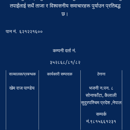
तपाईंलाई सधैं ताजा र विश्वसनीय समाचारहरू पुर्याउन प्रतिबद्ध
छ।
पान नं. ६२१२२१६००
कम्पनी दर्ता नं.
३५२८६८/८१/८२
सञ्चालक/प्रबन्धक
कार्यकारी सम्पादक
ठेगाना
खेम राज पाण्डेय
भजनी न.पन. ८
सोनाफाँटा, कैलाली
सुदुरपश्चिम प्रदेश ,नेपाल
सम्पर्क
नं.९८१५६६१२३१