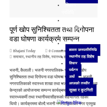
विज्ञान
प्रविधि
अन्तर्राष्ट्रिय
पूर्ण खोप सुनिश्चितता तथा दिगोपना
मनोरञ्जन
खेलकुद
वडा घोषणा कार्यक्रम सम्पन्न
अन्य
हाम्रा जनप्रतिनिधि
Bhajani Today
0 Comments
स्थानीय तह विशेष
समाचार
,
स्थानीय तह विशेष
,
स्वास्थ्य
,
हाम्रा जनप्रतिनिधि
विचार
पर्यटन
भजनी, कैलाली। भजनी नगरपालिका–१ लाई पूर्ण खोप
अर्थ
सुनिश्चितता तथा दिगोपना वडा घोषणा गरिएको छ। भजनी
आजको तस्वीर
नगरपालिकाको स्वास्थ्य शाखा तथा भजनी प्राथमिक स्वास्थ्य
सुरक्षा र कुटनिती
केन्द्रको आयोजनामा सम्पन्न कार्यक्रममा जनप्रतिनिधि,
स्वास्थ्यकर्मी तथा स्थानीयवासीहरूको सहभागिता रहेको
थियो। कार्यक्रममा बोल्दै भजनी नगरपालिकाका नगर प्रमुख