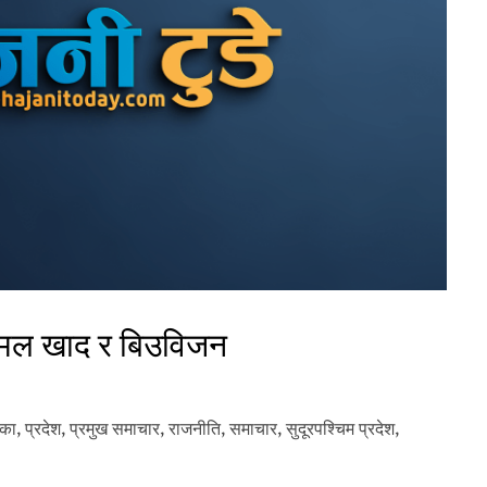
 मल खाद र बिउविजन
िका
,
प्रदेश
,
प्रमुख समाचार
,
राजनीति
,
समाचार
,
सुदूरपश्‍चिम प्रदेश
,