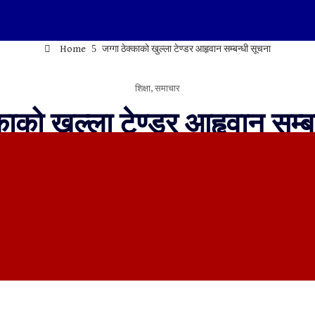
Home
जग्गा ठेक्काको खुल्ला टेण्डर आहृवान सम्बन्धी सूचना
शिक्षा
,
समाचार
्काको खुल्ला टेण्डर आहृवान सम्ब
Bhajani Today
२०८२ बैशाख १६, मंगलवार
0 Comments
 ),कैलालीको जग्गा ठेक्काको खुल्ला टेण्डर आहृवान सम्बन्धी सूचना