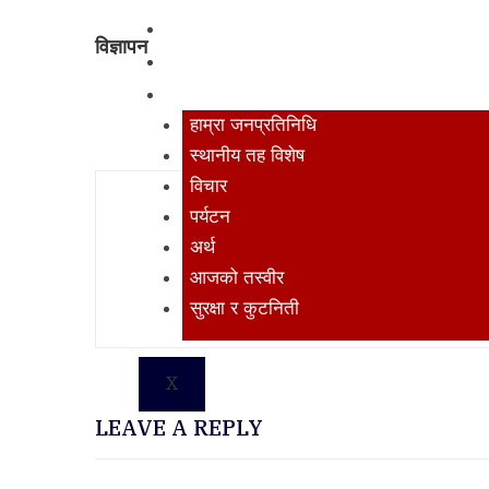
मनोरञ्जन
विज्ञापन
खेलकुद
अन्य
हाम्रा जनप्रतिनिधि
स्थानीय तह विशेष
विचार
PREVIOUS POST
पर्यटन
कृषि यन्त्र उपकरण , हस्तान्तरण तथा
अर्थ
सार्वजनिक सुनुवाई कार्यक्रम सम्पन्न
आजको तस्वीर
सुरक्षा र कुटनिती
X
LEAVE A REPLY