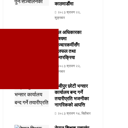
काठमाडौंमा
२०८३ श्रावण २२,
शुक्रबार
बाल अधिकारका
विषयमा
सञ्चारकर्मीसँग
छलफल तथा
अन्तरक्रिया
२०८३ श्रावण २२,
शुक्रबार
पृथ्वीपुर छोटी भन्सार
कार्यालय बन्द गर्ने
तयारीप्रति भजनीका
नागरिकको आपत्ति
२०८३ श्रावण १४, बिहीबार