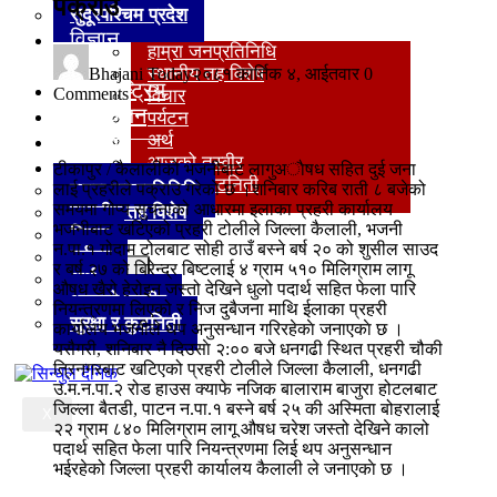
पक्राउ
खेलकुद
सुदूरपश्‍चिम प्रदेश
अन्य
विज्ञान
हाम्रा जनप्रतिनिधि
प्रविधि
स्थानीय तह विशेष
Bhajani Today
२०८१ कार्तिक ४, आईतवार
0
अन्तर्राष्ट्रिय
Comments
विचार
मनोरञ्जन
पर्यटन
खेलकुद
अर्थ
आजको तस्वीर
अन्य
टीकापुर / कैलालीको भजनीबाट लागुअाैषध सहित दुई जना
सुरक्षा र कुटनिती
लाई प्रहरीले पक्राउ गरेकाे छ ।शनिबार करिब राती ८ बजेको
हाम्रा जनप्रतिनिधि
समयमा गोप्य सुचनाको आधारमा इलाका प्रहरी कार्यालय
स्थानीय तह विशेष
भजनीबाट खटिएको प्रहरी टोलीले जिल्ला कैलाली, भजनी
विचार
न.पा.१ गोदाम टोलबाट सोही ठाउँ बस्ने बर्ष २० को शुसील साउद
पर्यटन
र बर्ष २७ को बिरेन्द्र बिष्टलाई ४ ग्राम ५१० मिलिग्राम लागू
X
अर्थ
औषध खैरो हेरोइन जस्तो देखिने धुलो पदार्थ सहित फेला पारि
आजको तस्वीर
नियन्त्रणमा लिएको र निज दुबैजना माथि ईलाका प्रहरी
सुरक्षा र कुटनिती
कार्यालय भजनीले थप अनुसन्धान गरिरहेकाे जनाएकाे छ ।
यसैगरी, शनिबार नै दिउसाे २:०० बजे धनगढी स्थित प्रहरी चौकी
त्रिनगरबाट खटिएको प्रहरी टोलीले जिल्ला कैलाली, धनगढी
उ.म.न.पा.२ रोड हाउस क्याफे नजिक बालाराम बाजुरा होटलबाट
जिल्ला बैतडी, पाटन न.पा.१ बस्ने बर्ष २५ की अस्मिता बोहरालाई
X
२२ ग्राम ८४० मिलिग्राम लागू औषध चरेश जस्तो देखिने कालो
पदार्थ सहित फेला पारि नियन्त्रणमा लिई थप अनुसन्धान
भईरहेको जिल्ला प्रहरी कार्यालय कैलाली ले जनाएकाे छ ।