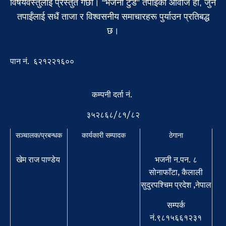
विषयवस्तुलाई प्रस्तुत गर्छौं। “भजनी टुडे” तपाईंको आवाज हो, जुन
तपाईंलाई सधैं ताजा र विश्वसनीय समाचारहरू पुर्याउन प्रतिबद्ध
छ।
पान नं. ६२१२२१६००
कम्पनी दर्ता नं.
३५२८६८/८१/८२
सञ्चालक/प्रबन्धक
कार्यकारी सम्पादक
ठेगाना
खेम राज पाण्डेय
भजनी न.पन. ८
सोनाफाँटा, कैलाली
सुदुरपश्चिम प्रदेश ,नेपाल
सम्पर्क
नं.९८१५६६१२३१