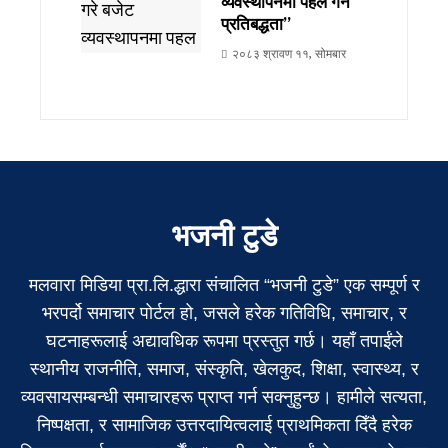
व्यवस्थापनमा पहल गर्ने
प्रतिबद्धता”
२०८३ श्रावण ११, सोमबार
भजनी टुडे
मलवारा मिडिया प्रा.लि.द्धारा संचालित “भजनी टुडे” एक सम्पूर्ण र
भरपर्दो समाचार पोर्टल हो, जसले हरेक गतिविधि, समाचार, र
घटनाहरूलाई अद्यावधिक रूपमा प्रस्तुत गर्छ। यहाँ तपाईंले
स्थानीय राजनीति, समाज, संस्कृति, खेलकुद, शिक्षा, स्वास्थ्य, र
व्यवसायसम्बन्धी समाचारहरू प्राप्त गर्न सक्नुहुन्छ। हामीले सत्यता,
निष्पक्षता, र सामाजिक उत्तरदायित्वलाई प्राथमिकता दिँदै हरेक