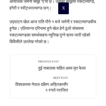
आयोजक जर्मनी समूह ‘ए’मा छ। उसको समूहमा स्कटल्याण्ड,
X
हंगेरी र स्वीट्जरल्याण्ड छन्।
उद्घाटन खेल आज राति पौने १ बजे जर्मनी र स्कटल्याण्डबीच
हुनेछ। एलियान्ज एरिनामा हुने खेल हेर्न ठूलो संख्यामा
स्कटल्याण्डका समर्थकहरू म्युनिख पुग्ने क्रम जारी रहेको
बिबिसीले उल्लेख गरेको छ।
PREVIOUS POST
दुई नाबालक सहित आमा मृत फेला
NEXT POST
विश्वकपमा नेपाल दक्षिण अफ्रिकासँग
१ रनले पराजित