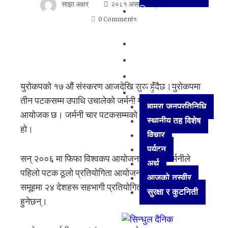
साझा अक्षर
२०८१ असार १, शुक्रबार
विज्ञान
0 Comments
प्रविधि
अन्तर्राष्ट्रिय
मनोरञ्जन
खेलकुद
युरोकपको १७ औं संस्करण आजदेखि सुरू हुँदैछ।युरोकपमा
अन्य
तीन पटकसम्म उपाधि उचालेको जर्मनी यो संस्करणको
हाम्रा जनप्रतिनिधि
आयोजक छ। जर्मनी चार पटकसम्मको विश्वकप विजेता पनि
स्थानीय तह विशेष
हो।
विचार
पर्यटन
सन् २००६ मा फिफा विश्वकप आयोजना गरेयता जर्मनीले
अर्थ
पहिलो पटक ठूलो प्रतियोगिता आयोजना गर्न लागेको हो।६
आजको तस्वीर
समूहमा २४ देशहरू सहभागी प्रतियोगितामा कुल ५१ खेलहरू
सुरक्षा र कुटनिती
हुनेछन्।