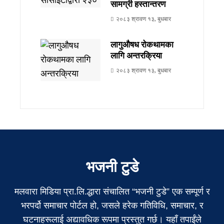
सामग्री हस्तान्तरण
२०८३ श्रावण १३, बुधबार
लागुऔषध रोकथामका
लागि अन्तरक्रिया
२०८३ श्रावण १३, बुधबार
भजनी टुडे
मलवारा मिडिया प्रा.लि.द्धारा संचालित “भजनी टुडे” एक सम्पूर्ण र
भरपर्दो समाचार पोर्टल हो, जसले हरेक गतिविधि, समाचार, र
घटनाहरूलाई अद्यावधिक रूपमा प्रस्तुत गर्छ। यहाँ तपाईंले